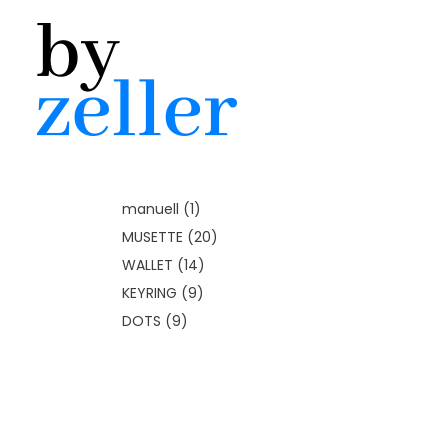
1
manuell
1
Produkt
20
MUSETTE
20
Produkte
14
WALLET
14
Produkte
9
KEYRING
9
Produkte
9
DOTS
9
Produkte