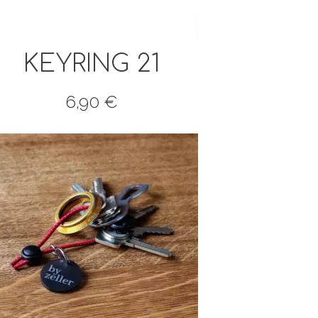
KEYRING 21
6,90
€