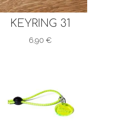
KEYRING 31
6,90
€