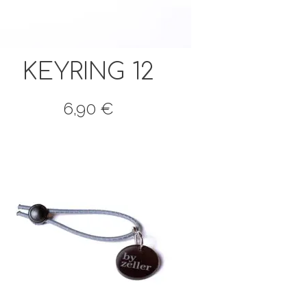
KEYRING 12
6,90
€