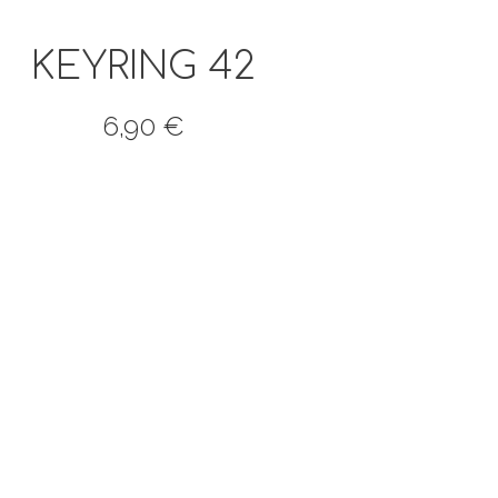
KEYRING 42
6,90
€